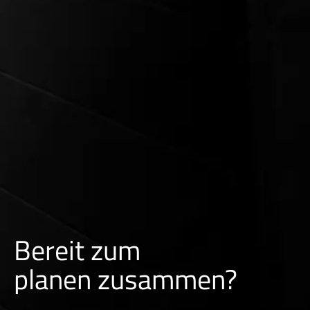
Bereit zum
p
l
a
n
e
n
zusammen?