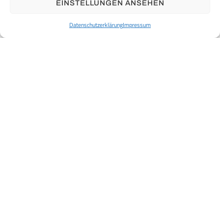
EINSTELLUNGEN ANSEHEN
Datenschutzerklärung
Impressum
RTS AUSBAU GMBH
ANGABEN ZUM UNTERNEHMEN
Ausschläger Weg 88
20537 Hamburg
Geschäftsführer:
Germany
Karol Rychert
Tel. +49 (40) 30 39 65 11
Amtsgericht Hamburg HRB 157155
Fax. +49 (40) 30 39 63 99
UST-ld-Nr.: DE324024270
info@rts-ausbau.de
Steuer-Nr.: 46/755/02396
ÜBER UNS
HISTORY
VISION
VERTRIEB