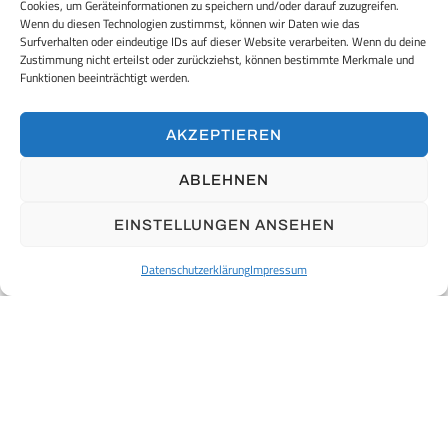
Cookies, um Geräteinformationen zu speichern und/oder darauf zuzugreifen.
Wenn du diesen Technologien zustimmst, können wir Daten wie das
Surfverhalten oder eindeutige IDs auf dieser Website verarbeiten. Wenn du deine
Zustimmung nicht erteilst oder zurückziehst, können bestimmte Merkmale und
Funktionen beeinträchtigt werden.
AKZEPTIEREN
RTS AUSBAU GMBH
ABLEHNEN
ANGABEN ZUM UNTERNEHMEN
Ausschläger Weg 88
20537 Hamburg
EINSTELLUNGEN ANSEHEN
Geschäftsführer:
Germany
Karol Rychert
Tel. +49 (40) 30 39 65 11
Amtsgericht Hamburg HRB 157155
Datenschutzerklärung
Impressum
Fax. +49 (40) 30 39 63 99
UST-ld-Nr.: DE324024270
info@rts-ausbau.de
Steuer-Nr.: 46/755/02396
ÜBER UNS
HISTORY
VISION
VERTRIEB