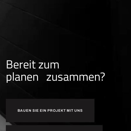
Bereit zum
a
n
zusammen?
r
e
b
n
e
a
l
p
BAUEN SIE EIN PROJEKT MIT UNS